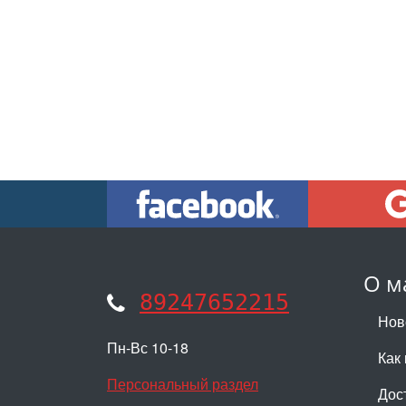
О м
89247652215
Нов
Пн-Вс 10-18
Как 
Персональный раздел
Дос