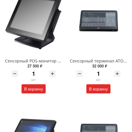
Сенсорный POS-монитор 15" CPOS-15TM с ридером магнитных карт, черный
Сенсорный терминал АТОЛ Optima (11.6", J3455, 4 ГБ DDR3L, SSD 128 Гб M.2, без АКБ, без ОС). V7 Lite
27 500 ₽
32 000 ₽
шт
шт
В корзину
В корзину