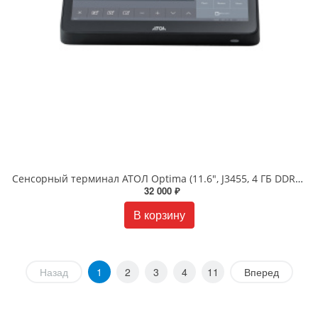
Сенсорный терминал АТОЛ Optima (11.6", J3455, 4 ГБ DDR3L, SSD 128 Гб M.2, без АКБ, без ОС). V7 Lite
32 000 ₽
В корзину
Назад
1
2
3
4
11
Вперед