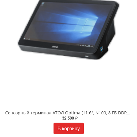
Сенсорный терминал АТОЛ Optima (11.6", N100, 8 ГБ DDR4, SSD 128 Гб M.2, без АКБ, без ОС). V8 (Т)
32 500 ₽
В корзину