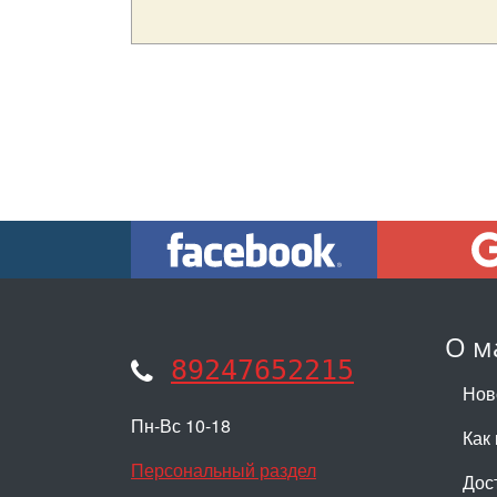
О м
89247652215
Нов
Пн-Вс 10-18
Как 
Персональный раздел
Дос