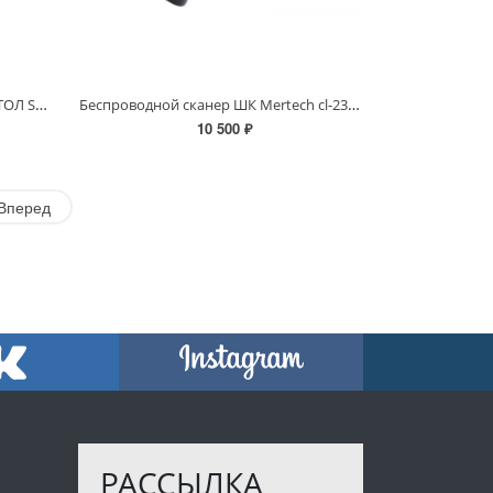
Сканер штрихкода настольный АТОЛ SB4000 D (2D, черный, USB, упаковка 1 шт.) (Т)
Беспроводной сканер ШК Mertech cl-2310 P2D
10 500 ₽
Вперед
РАССЫЛКА