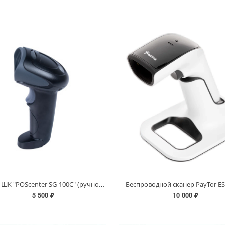
Сканер ШК "POScenter SG-100C" (ручной, черный, USB, кабель 0,2 м)
Беспроводной сканер PayTor ES
5 500 ₽
10 000 ₽