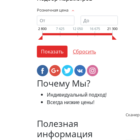
Розничная цена
2 800
7 425
12 050
16 675
21 300
Почему Мы?
Индивидуальный подход!
Всегда низкие цены!
Полезная
информация