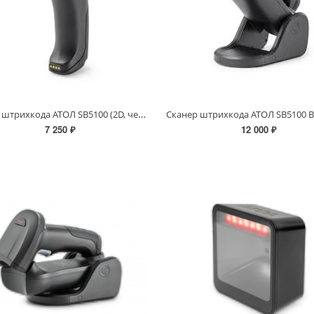
Сканер штрихкода АТОЛ SB5100 (2D, черный, USB, IP42, без подставки, упаковка 1 шт.) (Т)
7 250 ₽
12 000 ₽