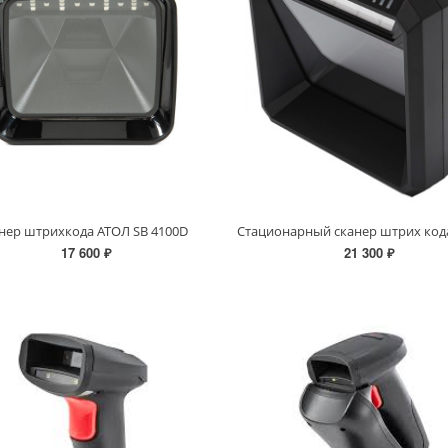
нер штрихкода АТОЛ SB 4100D
17 600 ₽
21 300 ₽