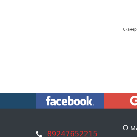
О м
89247652215