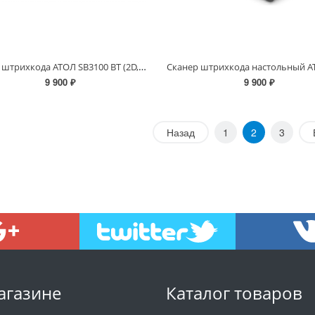
Сканер штрихкода АТОЛ SB3100 BT (2D, черный, USB, Bluetooth 5.0, IP42, c подставкой, упаковка 1 шт
9 900 ₽
9 900 ₽
Назад
1
2
3
агазине
Каталог товаров