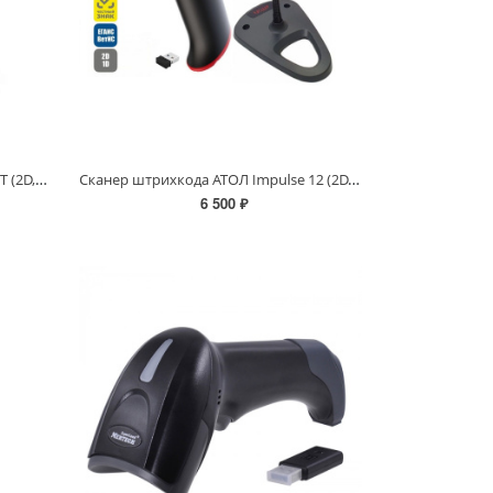
Сканер штрихкода АТОЛ SB5100 BT (2D, черный, USB, Bluetooth 5.0, IP42, c подставкой)
Сканер штрихкода АТОЛ Impulse 12 (2D, серый, USB, c подставкой, упаковка 1 шт.).V2 (Т)
6 500 ₽